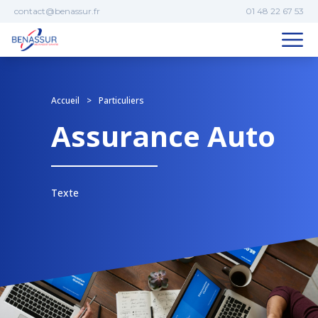
Aller au contenu
contact@benassur.fr
01 48 22 67 53
Accueil
>
Particuliers
Assurance Auto
Texte